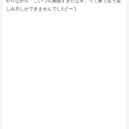
やりながら「こいつら無能すぎだなｗ」って鼻で笑う楽
しみ方しかできませんでした(´ー`)